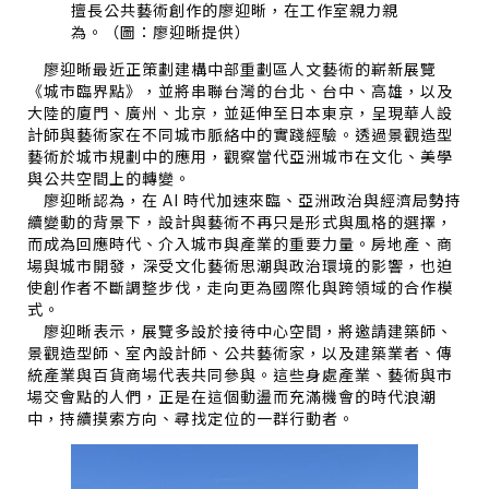
擅長公共藝術創作的廖迎晰，在工作室親力親
為。（圖：廖迎晰提供）
廖迎晰最近正策劃建構中部重劃區人文藝術的嶄新展覽
《城市臨界點》，並將串聯台灣的台北、台中、高雄，以及
大陸的廈門、廣州、北京，並延伸至日本東京，呈現華人設
計師與藝術家在不同城市脈絡中的實踐經驗。透過景觀造型
藝術於城市規劃中的應用，觀察當代亞洲城市在文化、美學
與公共空間上的轉變。
廖迎晰認為，在 AI 時代加速來臨、亞洲政治與經濟局勢持
續變動的背景下，設計與藝術不再只是形式與風格的選擇，
而成為回應時代、介入城市與產業的重要力量。房地產、商
場與城市開發，深受文化藝術思潮與政治環境的影響，也迫
使創作者不斷調整步伐，走向更為國際化與跨領域的合作模
式。
廖迎晰表示，展覽多設於接待中心空間，將邀請建築師、
景觀造型師、室內設計師、公共藝術家，以及建築業者、傳
統產業與百貨商場代表共同參與。這些身處產業、藝術與市
場交會點的人們，正是在這個動盪而充滿機會的時代浪潮
中，持續摸索方向、尋找定位的一群行動者。