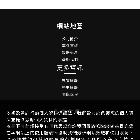
網站地圖
公司簡介
案例實績
最新消息
聯絡我們
更多資訊
展覽經歷
歷史經歷
國際獎項
您專業嗎？
依據歐盟施行的個人資料保護法，我們致力於保護您的個人資
料並提供您對個人資料的掌握。
按一下「全部接受」，代表您允許我們置放 Cookie 來提升您
您是藝術家、藝廊、估價師、收藏家，並希望將我們的藝術作品添加
在本網站上的使用體驗、協助我們分析網站效能和使用狀況，
到您的生活或空間中嗎？
以及讓我們投放相關聯的行銷內容。您可以在下方管理