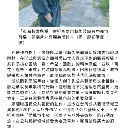
「東海校友楷模」廖迎晰要用藝術裝點台中都市
發展，建構戶外亮麗美術館。（圖：廖迎晰提
供）
在創作風格上，廖迎晰以當代藝術語彙重新詮釋古代經典
題材，在形式與意涵之間引燃出令人意想不到的觀看經驗。
其作品核心圍繞「愛、希望、圓融」的精神價值，並以「現
在、過去、未來」的時間意象為軸線，回應社會環境、城市
變遷與人類共同命運，展現藝術家對時代的深度關懷。
從校園到國際舞台，從個人創作到公共藝術與文化推動，
廖迎晰以長年累積的行動，證明藝術不只是理想的堅持，更
能成為照亮他人、連結社會的重要力量。這份被時代看見的
肯定，正是台灣藝術專業持續向前的重要象徵。
廖迎晰擅長公共藝術的創作，迄今在台灣公共藝術領域已
累積逾120件大型戶外作品，不愧為「公共藝術女王」。廖
迎晰秉持「從城市出發，形塑全台戶外美術館」的行動理
念，在公共藝術領域普受肯定及青睞，獲得業界廣大的迴
響。