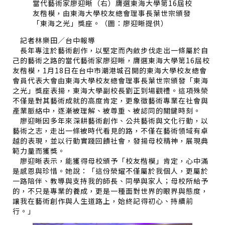
當代藝術家廖迎晰（右）膺選東海大學第16屆校
友楷模，由東海大學校友總會理事長葉世宗頒發
「東海之光」獎座。（圖：廖迎晰提供）
記者林樂田／台中報導
長年專注於藝術創作，以堅定而內斂步伐走出一條屬於自
己的藝術之路的當代藝術家廖迎晰，膺選東海大學第16屆校
友楷模，1月18日在台中市潮港城召開的東海大學校友總會
會員代表大會由東海大學校友總會理事長葉世宗頒發「東海
之光」獎座表揚，東海大學副校長劉正到場觀禮。這項殊榮
不僅是對其藝術成就的高度肯定，更象徵藝術專業在社會與
產業脈絡中，逐漸被理解、被尊重、被認同的關鍵時刻。
廖迎晰因多年來深耕藝術創作、公共藝術與文化行動，以
藝術之志，走出一條被時代看見的路，不僅在藝術領域有卓
越的表現，並以行動實踐回饋社會，發揚母校精神，展現典
範力量而獲獎。
廖迎晰表示，能獲得母校頒予「校友楷模」肯定，心中滿
是感恩與珍惜。她說：「這份榮耀不僅屬於我個人，更屬於
一路陪伴、教導與支持我的師長、同學與家人；母校所給予
的，不只是專業的養成，更是一種面對世界的眼界與態度，
讓我在藝術創作與人生道路上，始終記得初心、持續前
行。」