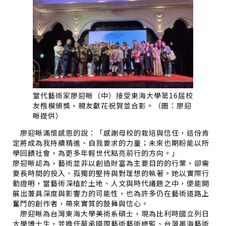
當代藝術家廖迎晰（中）接受東海大學第16屆校
友楷模頒獎，親友獻花祝賀並合影。（圖：廖迎
晰提供）
廖迎晰滿懷感恩的說：「感謝母校的栽培與信任，這份肯
定將成為我持續精進、自我要求的力量；未來也期盼能以所
學回饋社會，為更多年輕世代點亮前行的方向。」
廖迎晰認為，藝術並非以創造財富為主要目的的行業，卻需
要長時間的投入、孤獨的堅持與對理想的執著。她以實際行
動證明，當藝術深植於土地、人文與時代議題之中，便能開
展出兼具深度與影響力的可能性，也為許多仍在藝術道路上
奮鬥的創作者，帶來實質的鼓舞與信心。
廖迎晰為台灣東海大學美術系碩士，現為比利時國立列日
大學博士生，並擔任華承國際藝術藝術總監、台灣墨海藝術