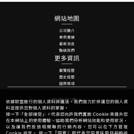
網站地圖
公司簡介
案例實績
最新消息
聯絡我們
更多資訊
展覽經歷
歷史經歷
國際獎項
您專業嗎？
依據歐盟施行的個人資料保護法，我們致力於保護您的個人資
料並提供您對個人資料的掌握。
按一下「全部接受」，代表您允許我們置放 Cookie 來提升您
您是藝術家、藝廊、估價師、收藏家，並希望將我們的藝術作品添加
在本網站上的使用體驗、協助我們分析網站效能和使用狀況，
到您的生活或空間中嗎？
以及讓我們投放相關聯的行銷內容。您可以在下方管理
聯絡我們
Cookie 設定。 按一下「同意」即代表您同意採用目前的設