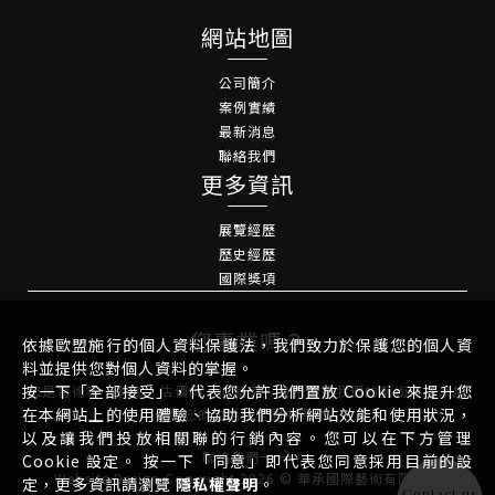
網站地圖
公司簡介
案例實績
最新消息
聯絡我們
更多資訊
展覽經歷
歷史經歷
國際獎項
您專業嗎？
依據歐盟施行的個人資料保護法，我們致力於保護您的個人資
料並提供您對個人資料的掌握。
按一下「全部接受」，代表您允許我們置放 Cookie 來提升您
您是藝術家、藝廊、估價師、收藏家，並希望將我們的藝術作品添加
在本網站上的使用體驗、協助我們分析網站效能和使用狀況，
到您的生活或空間中嗎？
以及讓我們投放相關聯的行銷內容。您可以在下方管理
聯絡我們
Cookie 設定。 按一下「同意」即代表您同意採用目前的設
Website Design
Copyright 2026 © 華承國際藝術有限公司
定，更多資訊請瀏覽
隱私權聲明
。
Contact us