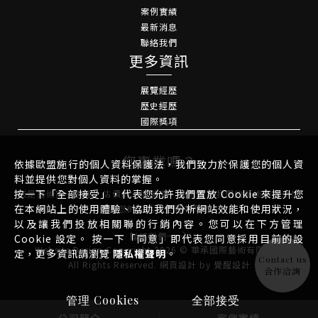
案例實績
最新消息
聯絡我們
更多資訊
展覽經歷
歷史經歷
國際獎項
您專業嗎？
依據歐盟施行的個人資料保護法，我們致力於保護您的個人資
料並提供您對個人資料的掌握。
按一下「全部接受」，代表您允許我們置放 Cookie 來提升您
您是藝術家、藝廊、估價師、收藏家，並希望將我們的藝術作品添加
在本網站上的使用體驗、協助我們分析網站效能和使用狀況，
到您的生活或空間中嗎？
以及讓我們投放相關聯的行銷內容。您可以在下方管理
聯絡我們
Cookie 設定。 按一下「同意」即代表您同意採用目前的設
Website Design
Copyright 2026 © 華承國際藝術有限公司
定，更多資訊請瀏覽
隱私權聲明
。
Contact us
All Rights Reserved.
網頁設計
by
覺醒設計
合作洽詢
管理 Cookies
全部接受