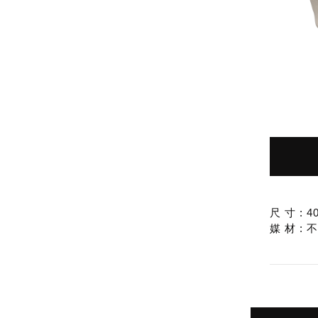
尺 寸 : 40
媒 材 :