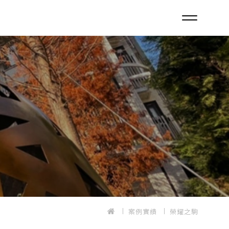
案例實績
榮耀之駒