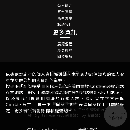
公司簡介
案例實績
最新消息
聯絡我們
更多資訊
展覽經歷
歷史經歷
國際獎項
您專業嗎？
依據歐盟施行的個人資料保護法，我們致力於保護您的個人資
料並提供您對個人資料的掌握。
按一下「全部接受」，代表您允許我們置放 Cookie 來提升您
您是藝術家、藝廊、估價師、收藏家，並希望將我們的藝術作品添加
在本網站上的使用體驗、協助我們分析網站效能和使用狀況，
到您的生活或空間中嗎？
以及讓我們投放相關聯的行銷內容。您可以在下方管理
聯絡我們
Cookie 設定。 按一下「同意」即代表您同意採用目前的設
Website Design
Copyright 2026 © 華承國際藝術有限公司
定，更多資訊請瀏覽
隱私權聲明
。
Contact us
All Rights Reserved.
網頁設計
by
覺醒設計
合作洽詢
管理 Cookies
全部接受